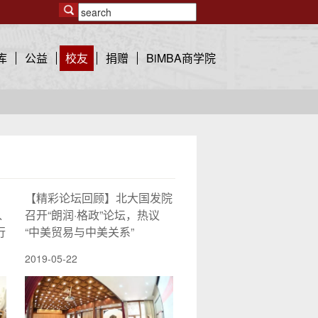
库
公益
校友
捐赠
BiMBA商学院
【精彩论坛回顾】北大国发院
入
召开“朗润·格政”论坛，热议
行
“中美贸易与中美关系”
2019-05-22