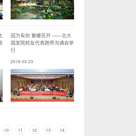
北
因为有你 春暖花开 ——北大
颜
国发院校友代表跨界沟通会举
行
2019-03-23
10
11
12
13
14