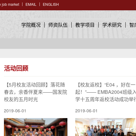
 job market
EMAIL
ENGLISH
学院概况
师资队伍
教学项目
学术研究
智
活动回顾
【5月校友活动回顾】落花随
【校友返校】“E04 ，好在一
春去，余香伴夏来——国发院
起！”—— EMBA2004班级
校友的五月时光
学十五周年返校活动成功举
2019-06-01
2019-06-01