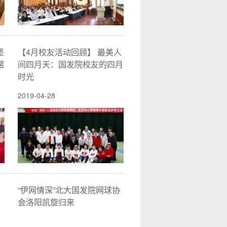
坚
【4月校友活动回顾】 最美人
馆
间四月天：国发院校友的四月
时光
2019-04-28
“伊网情深”北大国发院网球协
会洛阳凯旋归来