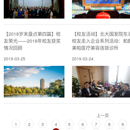
【2018岁末盘点第四篇】校
【校友活动】北大国发院东
友荣光——2018年校友获奖
校友走入企业系列活动：和
情况回顾
美帕医疗美容连锁诊所
2019-03-25
2019-03-24
上一页
1
2
3
4
5
6
7
8
9