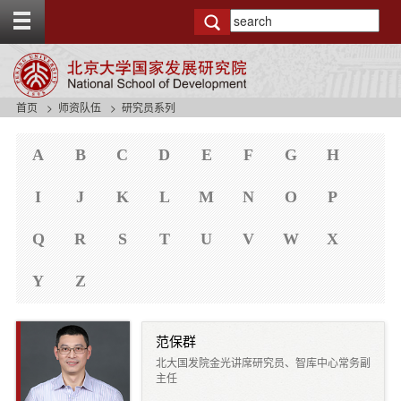
T
o
g
g
l
e
首页
师资队伍
研究员系列
t
s
o
i
p
A
B
C
D
E
F
G
H
d
b
e
a
n
I
J
K
L
M
N
O
P
r
a
v
Q
R
S
T
U
V
W
X
b
a
Y
Z
c
k
g
r
范保群
o
北大国发院金光讲席研究员、智库中心常务副
u
主任
n