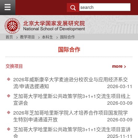
T
o
g
g
l
e
首页
教学项目
本科生
国际合作
t
s
o
国际合作
i
p
d
b
e
a
交换项目
more >
n
r
a
2026年威斯康辛大学麦迪逊分校农业与应用经济系交
v
流/申请选拔通知
2026-03-11
b
a
芝加哥大学哈里斯公共政策学院3+1+1交流生项目线上
c
宣讲会
2026-03-09
k
g
2026年芝加哥哈里斯学院人才培养合作项目国发院学
r
生特别申请通道开放
2026-03-09
o
芝加哥大学哈里斯公共政策学院3+1+1交流生项目宣讲
u
n
会
2025-11-11