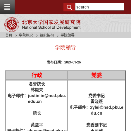
T
o
g
g
l
e
首页
学院概况
组织架构
学院领导
t
s
o
学院领导
i
p
d
b
e
a
发布日期：2024-01-26
n
r
a
党委
行政
v
b
名誉院长
a
林毅夫
c
电子邮件：justinlin@nsd.pku.
党委书记
k
edu.cn
雷晓燕
g
电子邮件：xylei@nsd.pku.e
r
院长
du.cn
o
u
黄益平
党委副书记
n
电子邮件：yhuang@nsd.pku.e
王丽雅