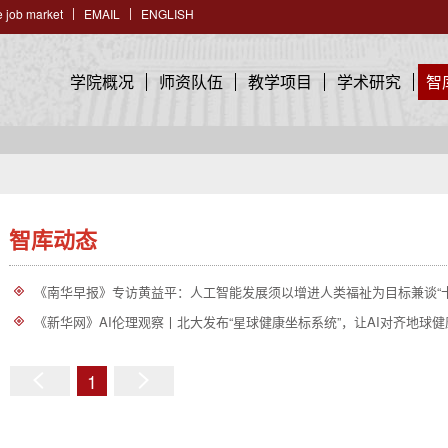
 job market
EMAIL
ENGLISH
学院概况
师资队伍
教学项目
学术研究
智
智库动态
《南华早报》专访黄益平：人工智能发展须以增进人类福祉为目标兼谈“
《新华网》AI伦理观察丨北大发布“星球健康坐标系统”，让AI对齐地球健
1
上
下
一
一
页
页