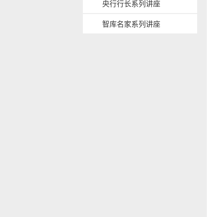
央行行长系列讲座
b
a
智库名家系列讲座
c
k
g
s
r
i
o
d
u
e
n
n
d
a
v
b
a
c
k
g
r
o
u
n
d