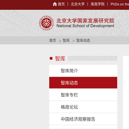
首页
北京大学
南南学院
PhDs on the
首页
智库
智库动态
智库
s
i
d
智库简介
e
n
智库动态
a
v
智库专栏
h
e
格政论坛
a
d
中国经济观察报告
e
r