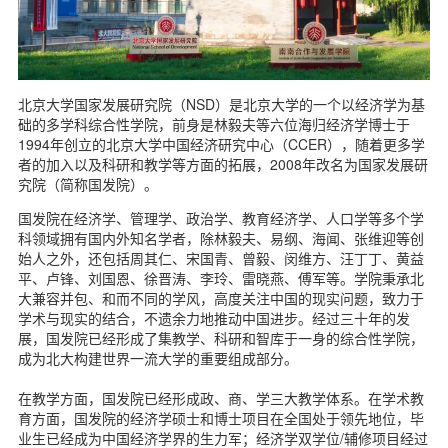
d
北京大学国家发展研究院（NSD）是北京大学的一个以经济学为基
础的多学科综合性学院，前身是林毅夫等六位海归经济学博士于
1994年创立的北京大学中国经济研究中心（CCER），随着更多学
者的加入以及科研和教学等方面的拓展，2008年改名为国家发展研
究院（简称国发院）。
国发院在经济学、管理学、政治学、教育经济学、人口学等多个学
科领域拥有国内外知名学者，除林毅夫、易纲、海闻、张维迎等创
始人之外，还包括周其仁、宋国青、曾毅、闵维方、汪丁丁、黄益
平、卢锋、刘国恩、徐晋涛、李玲、雷晓燕、傅军等。学院秉承北
大兼容并包、和而不同的学风，高度关注中国的现实问题，致力于
学术与现实的结合，不遗余力地推动中国进步。经过三十年的发
展，国发院已经形成了集教学、科研和智库于一身的综合性学院，
成为北大构建世界一流大学的重要组成部分。
在教学方面，国发院已经形成政、商、学三大教学体系。在学术教
育方面，国发院的经济学硕士和博士项目在全国处于领先地位，毕
业生已经成为中国经济学界的生力军；经济学双学位/辅修项目经过