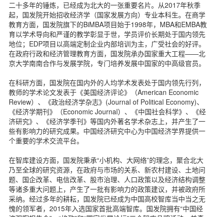
二十多年的锤炼，已经成为北大的一张重要名片。从2017年秋季
起，国发院开始招收经济学（国家发展方向）专业本科生。在商学
教育方面，国发院旗下的BiMBA项目始于1998年，MBA和EMBA教
育以学术导向和严谨的教学彰显于世，学员评价长期处于国内领先
地位；EDP项目以高端定制企业内部培训为主，广受社会的好评。
在政府行政和经济管理教育方面，国发院承办国家重大工程——北
京大学南南合作与发展学院，专门培养发展中国家的中高级官员。
在科研方面，国发院在国内外的人均学术发表处于国内领先行列，
教师的学术论文发表于《美国经济评论》（American Economic
Review）、《政治经济学杂志》(Journal of Political Economy)、
《经济学期刊》（Economic Journal）、《中国社会科学》、《经
济研究》、《经济学季刊》等国内外著名学术杂志上，并产生了一
些有影响力的研究成果。中国经济研究中心为中国经济学界提供一
个重要的学术交流平台。
在智库建设方面，国发院秉承“小机构、大网络”的理念，聚合北大
乃至全球的研究资源，在政府与市场的关系、新农村建设、土地问
题、国企改革、电信改革、股市治理、人口政策以及经济结构调整
等诸多重大问题上，产生了一批有影响力的政策建议，并被政府所
采纳。经过多年的耕耘，国发院已经成为中国高校智库当中当之无
愧的领军者，2015年入选国家首批高端智库。国发院拥有“中国经