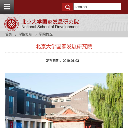
T
o
g
g
l
e
首页
学院概况
学院概况
t
s
o
北京大学国家发展研究院
i
p
d
b
e
a
发布日期：2019-01-03
n
r
a
v
b
a
c
k
g
r
o
u
n