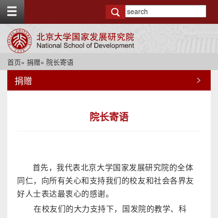
T
o
g
g
l
e
首页
»
捐赠
» 院长寄语
t
o
捐赠
p
b
a
r
院长寄语
首先，我代表北京大学国家发展研究院的全体
同仁，向所有关心和支持我们的校友和社会各界友
好人士表达最衷心的感谢。
在校友们的大力支持下，国发院的教学、科