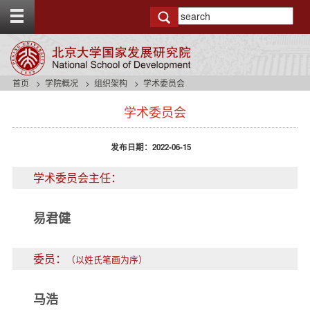
T
o
g
g
l
e
首页
学院概况
组织架构
学术委员会
t
s
o
学术委员会
i
p
d
b
e
a
发布日期：2022-06-15
n
r
a
学术委员会主任：
v
b
a
易君健
c
k
g
委员：
（以姓氏笔画为序）
r
o
u
马浩
n