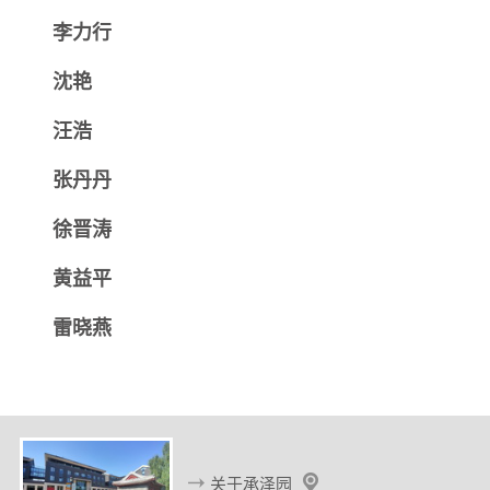
d
李力行
沈艳
汪浩
张丹丹
徐晋涛
黄益平
雷晓燕
关于承泽园