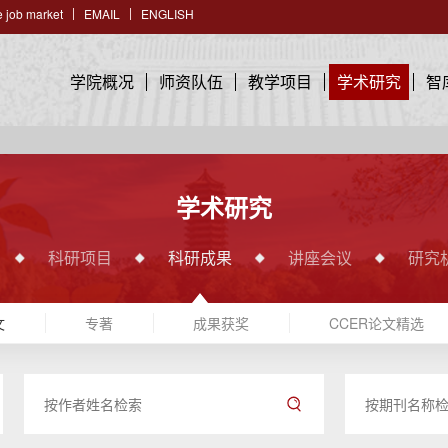
 job market
EMAIL
ENGLISH
学院概况
师资队伍
教学项目
学术研究
智
学术研究
科研项目
科研成果
讲座会议
研究
文
专著
成果获奖
CCER论文精选