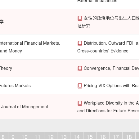
External Imbalances
女性的政治地位与出生人口性别
学
证研究
International Financial Markets,
Distribution, Outward FDI, 
s and Money
Cross-countries' Evidence
Theory
Convergence, Financial Dev
 Futures Markets
Pricing VIX Options with Real
Workplace Diversity in the A
ic Journal of Management
and Directions for Future Rese
8
9
10
11
12
13
14
15
16
17
18