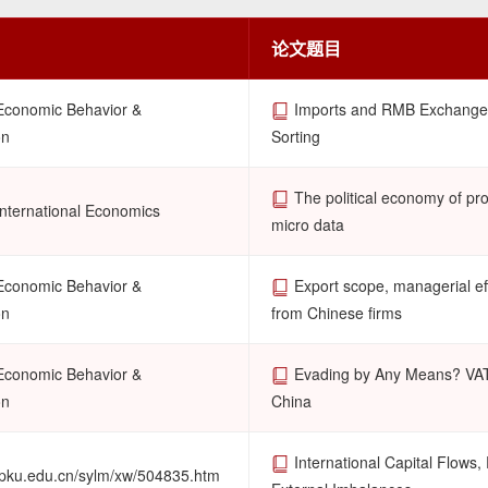
论文题目
 Economic Behavior &
Imports and RMB Exchange 
on
Sorting
The political economy of pr
International Economics
micro data
 Economic Behavior &
Export scope, managerial eff
on
from Chinese firms
 Economic Behavior &
Evading by Any Means? VAT 
on
China
International Capital Flows, 
d.pku.edu.cn/sylm/xw/504835.htm