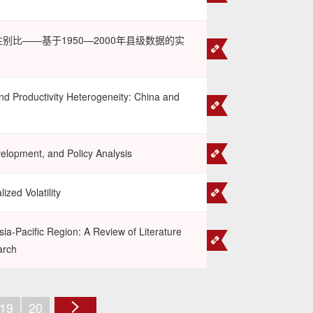
比——基于1950—2000年县级数据的实
and Productivity Heterogeneity: China and
elopment, and Policy Analysis
ized Volatility
sia-Pacific Region: A Review of Literature
arch
19
20