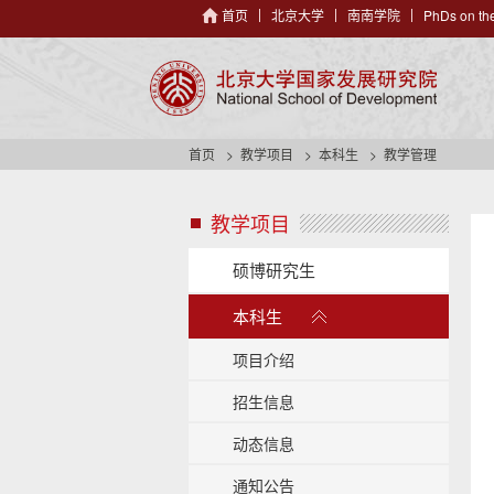
首页
北京大学
南南学院
PhDs on the
首页
教学项目
本科生
教学管理
教学项目
s
i
d
硕博研究生
e
展
n
本科生
开
a
/
v
项目介绍
h
收
e
招生信息
起
a
动态信息
d
e
通知公告
r