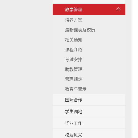
b
展
教学管理
a
开
c
/
培养方案
k
收
g
最新课表及校历
起
r
相关通知
o
u
课程介绍
n
考试安排
d
助教管理
管理规定
教育与警示
国际合作
学生园地
毕业工作
校友风采