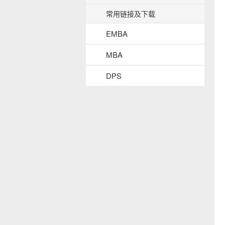
常用链接及下载
EMBA
MBA
DPS
s
i
d
e
n
a
v
b
a
c
k
g
r