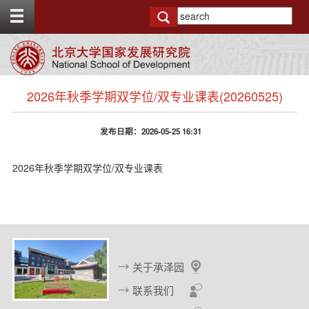
T
o
g
g
l
e
s
t
2026年秋季学期双学位/双专业课表(20260525)
i
o
d
p
e
b
发布日期：2026-05-25 16:31
n
a
a
r
v
2026年秋季学期双学位/双专业课表
b
a
c
k
g
r
o
关于承泽园
u
n
联系我们
d