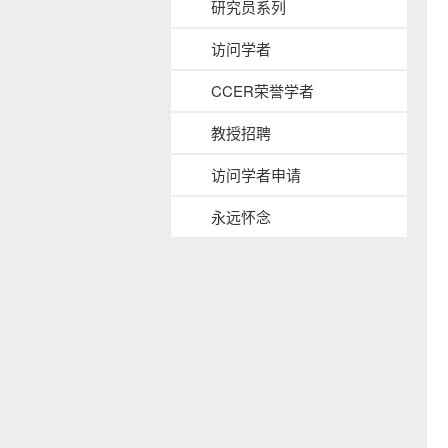
研究员系列
b
a
访问学者
c
k
CCER荣誉学者
g
r
教授招聘
o
u
访问学者申请
n
d
永远怀念
s
i
d
e
n
a
v
b
a
c