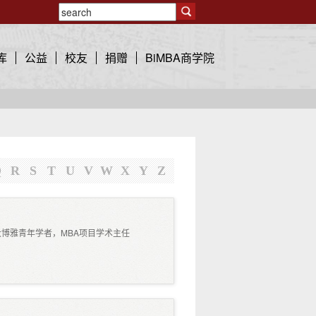
库
公益
校友
捐赠
BiMBA商学院
Q
R
S
T
U
V
W
X
Y
Z
博雅青年学者，MBA项目学术主任