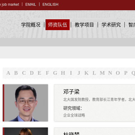
 job market
EMAIL
ENGLISH
学院概况
师资队伍
教学项目
学术研究
智
A
B
C
D
E
F
G
H
I
J
K
L
M
N
O
P
邓子梁
北大国发院教授，教育部长江青年学者，北大
研究领域：
企业全球战略
杜晓梦