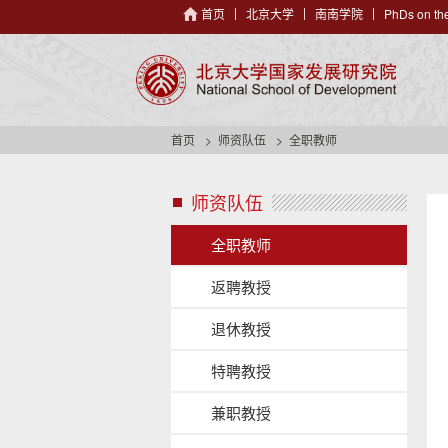
首页
北京大学
南南学院
PhDs on the
首页
师资队伍
全职教师
师资队伍
s
i
d
全职教师
e
n
返聘教授
a
v
退休教授
h
e
特聘教授
a
d
兼职教授
e
r