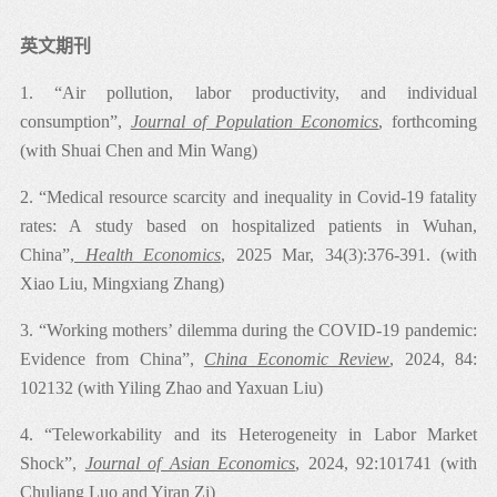
Health Economics，Journal of Asian Economics，《经济研
英文期刊
究》，《管理世界》，《经济学（季刊）》等国内外经济
学和综合科学领域的顶级期刊。
1. “Air pollution, labor productivity, and individual
consumption”,
Journal of Population Economics
, forthcoming
(with Shuai Chen and Min Wang)
同时，她主持多项国家自然科学基金面上项目、国家社会
2. “Medical resource scarcity and inequality in Covid-19 fatality
科学基金重点项目和国家高端智库重点研究课题。此外，
rates: A study based on hospitalized patients in Wuhan,
张丹丹多次作为专家组成员参与人力资源与社会保障部、
China”,
Health Economics
, 2025 Mar, 34(3):376-391. (with
国家统计局、国家改革与发展委员会、财政部、国家疾控
Xiao Liu, Mingxiang Zhang)
中心、国务院发展研究中心等机构组织的专题座谈和讨
论，针对疫情防控、灵活就业、AI对劳动力市场影响等议
3. “Working mothers’ dilemma during the COVID-19 pandemic:
题提供政策建议。她的研究成果形成的政策报告多次被中
Evidence from China”,
China Economic Review
, 2024, 84:
共中央办公厅、国务院及教育部等相关部委采纳。
102132 (with Yiling Zhao and Yaxuan Liu)
4. “Teleworkability and its Heterogeneity in Labor Market
Shock”,
Journal of Asian Economics
, 2024, 92:101741 (with
现任：
Chuliang Luo and Yiran Zi)