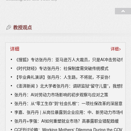
北大博雅青年学者、国发院经济学教授、国发院副院长，南南合作
与发展学院副院长、教育部长江青年学者
5. “Does being ‘left–behind’ in childhood lead to criminality in
adulthood? Evidence from data on rural-urban migrants and
研究领域：
prison inmates in China”,
Journal of Economic Behavior and
教授观点
劳动经济学、 健康经济学 、实验经济学
Organization
, 2022, 202:675-693. (with Lisa Cameron and Xin
Meng)
教授课程：
详细
详细>
中级计量经济学 、劳动经济学、 高级劳动经济学、 应用计量经济
6. “The direct and intergenerational behavioural consequences of
学（英文）
《搜狐》专访张丹丹：亚马逊万人大裁员，只是AI冲击劳动市场
a socio-political upheaval”,
Journal of Economic Behavior and
《时代财经》专访张丹丹：社保制度需突破传统模式
Organization
, 2022, 200:931-958 (with Alison Booth, Xin
Meng, and Elliott Fan)
【毕业典礼演讲】张丹丹：人生路，不将就，不妥协！
《澎湃新闻 》北大学者张丹丹：调研监狱“留守儿童”，我想探究
7. “Short- and medium-term impacts of strict anti-contagion
张丹丹：AI对劳动力市场影响的初步观察与应对之策
policies on non-COVID-19 mortality in China”,
Nature Human
张丹丹：从“零工生存”到“社会扎根”：一项社保改革的深层意义
Behaviour
, 2022,6:55-63 (with Jinlei Qi, Xiang Zhang, George
F. Gao, Guojun He and Maigeng Zhou)
李嘉、张丹丹 | 从岗位暴露到企业应用：中、新劳动力市场中的
张丹丹+李强：AI如何重塑就业市场？高暴露职业错配趋缓
8. “The impact of lockdown policies on labor market outcomes
CCER讨论稿：Working Mothers' Dilemma During the COVID-19 