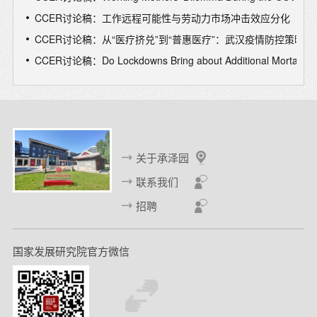
of the Chinese labor force in 2020: Evidence based on an
CCER讨论稿：工作远程可能性与劳动力市场冲击效应分化
employee tracking survey”,
China Economic Quarterly
International
CCER讨论稿：从“医疗挤兑”到“普惠医疗”：武汉疫情防控策略
, 2021, 1(4):344-361
CCER讨论稿：Do Lockdowns Bring about Additional Mortality Ben
9. “Impact of air pollution on labor productivity: Evidence from
prison factory data”,
China Economic Quarterly International
,
2021, 1(2):148-159 (with Shuai Chen) （获2022年CEQI最高
引和最高下载次数论文奖）
10. “The evolution of the wage gap between rural migrants and
关于承泽园
the urban labour force in Chinese cities”,
Australian Journal of
联系我们
Agricultural and Resource Economics
, 2020,
64(1
):55-81.
招聘
11. “China’s sex ratio and crime: Behavioural change or financial
necessity?” (with Lisa Cameron and Xin Meng),
Economic
国家发展研究院官方微信
Journal
, 2019, 129 (618): 790-820. (入围第20届孙冶方经济科
学奖最佳论文奖）
12.“Gender differences in willingness to compete: The role of