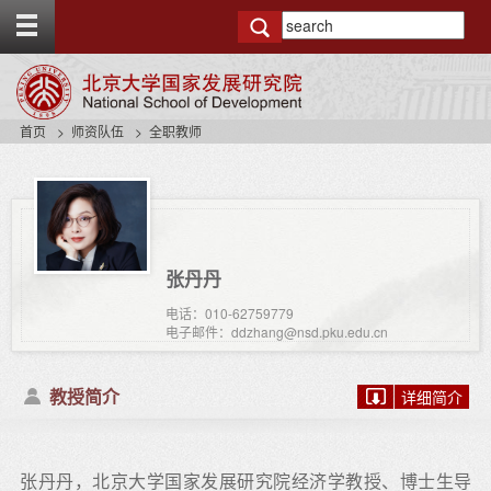
T
o
g
g
l
e
首页
师资队伍
全职教师
t
o
p
b
a
r
张丹丹
电话：010-62759779
电子邮件：ddzhang@nsd.pku.edu.cn
教授简介
详细简介
张丹丹，北京大学国家发展研究院经济学教授、博士生导