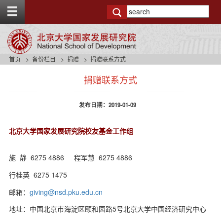
T
o
g
g
l
e
首页
备份栏目
捐赠
捐赠联系方式
t
s
o
捐赠联系方式
i
p
d
b
e
a
发布日期：2019-01-09
n
r
a
v
北京大学国家发展研究院校友基金工作组
b
a
施 静 6275 4886 程军慧 6275 4886
c
k
行桂英 6275 1475
g
r
邮箱：
giving@nsd.pku.edu.cn
o
u
地址：中国北京市海淀区颐和园路5号北京大学中国经济研究中心
n