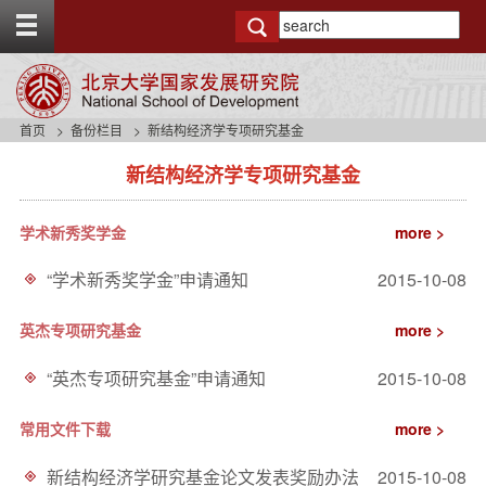
T
o
g
g
l
e
首页
备份栏目
新结构经济学专项研究基金
t
s
o
新结构经济学专项研究基金
i
p
d
b
e
a
学术新秀奖学金
more >
n
r
a
“学术新秀奖学金”申请通知
2015-10-08
v
b
a
英杰专项研究基金
more >
c
k
“英杰专项研究基金”申请通知
2015-10-08
g
r
常用文件下载
more >
o
u
新结构经济学研究基金论文发表奖励办法
2015-10-08
n