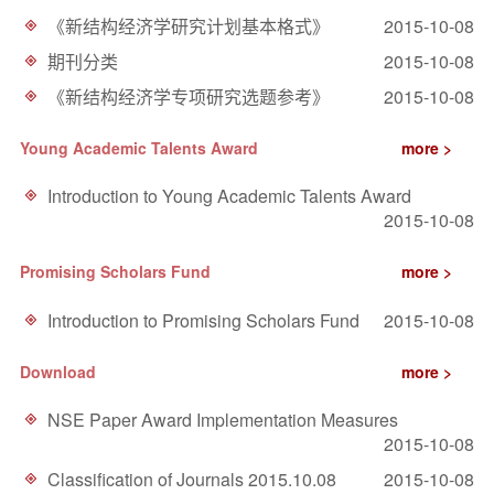
d
《新结构经济学研究计划基本格式》
2015-10-08
期刊分类
2015-10-08
《新结构经济学专项研究选题参考》
2015-10-08
Young Academic Talents Award
more >
Introduction to Young Academic Talents Award
2015-10-08
Promising Scholars Fund
more >
Introduction to Promising Scholars Fund
2015-10-08
Download
more >
NSE Paper Award Implementation Measures
2015-10-08
Classification of Journals 2015.10.08
2015-10-08