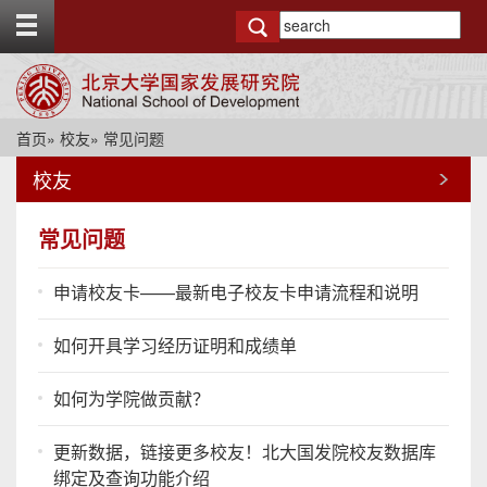
T
o
g
g
l
e
首页
»
校友
» 常见问题
t
o
校友
p
b
a
常见问题
r
申请校友卡——最新电子校友卡申请流程和说明
如何开具学习经历证明和成绩单
如何为学院做贡献？
更新数据，链接更多校友！北大国发院校友数据库
绑定及查询功能介绍