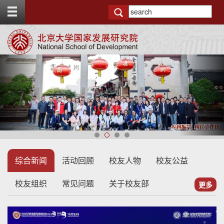
T
o
g
g
l
e
t
o
p
b
a
r
综合新闻
活动回顾
校友人物
校友公益
校友组织
常见问题
关于校友部
更多