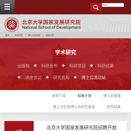
T
o
g
g
e
t
o
p
b
a
r
首页
学术研究
博士后流动站
招收计划
学术研究
出版物
科研发布
科研项目
科研成果
讲座会议
研究机构
博士后流动站
项目介绍
招收计划
博士后管理
黄上立伉俪博士后研究基金
研究成果
北京大学国家发展研究院招聘开放