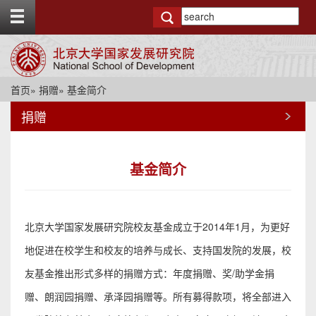
T
o
g
g
l
e
首页
»
捐赠
» 基金简介
t
o
捐赠
p
b
a
r
基金简介
北京大学国家发展研究院校友基金成立于2014年1月，为更好
地促进在校学生和校友的培养与成长、支持国发院的发展，校
友基金推出形式多样的捐赠方式：年度捐赠、奖/助学金捐
赠、朗润园捐赠、承泽园捐赠等。所有募得款项，将全部进入