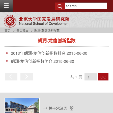
T
o
g
g
l
e
首页
备份栏目
朗润-龙信创新指数
t
s
o
朗润-龙信创新指数
i
p
d
b
e
a
2013年朗润-龙信创新指数排名
2015-06-30
n
r
a
朗润-龙信创新指数简介
2015-06-30
v
b
a
GO
共
1
页
c
上
下
k
一
一
g
页
页
r
o
u
关于承泽园
n