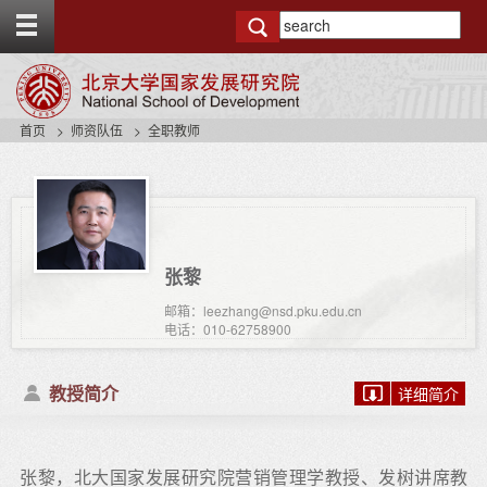
T
o
g
g
l
e
首页
师资队伍
全职教师
t
o
p
b
a
r
张黎
邮箱：leezhang@nsd.pku.edu.cn
电话：010-62758900
教授简介
详细简介
张黎，北大国家发展研究院营销管理学教授、发树讲席教