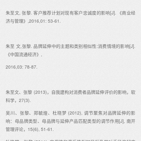
子中国、Intel中国、联想集团、中国移动、京东集团、小
米、安利中国等近百家企业。
朱至文, 张黎. 客户推荐计划对现有客户忠诚度的影响[J]. 《商业经
济与管理》,2016,01: 53-61.
现任：
北大国发院营销管理学教授、发树讲席教授， DPS项目学术主任
朱至 文,张黎. 品牌延伸中的主题和类别相似性:消费情境的影响[J].
《中国流通经济》,
研究领域：
2016,03: 78-87.
消费者行为，特别是从消费者角度进行的品牌延伸研究和消费者感
知模式等；营销渠道成员关系
教授课程：
朱至文、张黎 (2013)，自我建构对消费者品牌延伸评价的影响，软
硕/博研究生—文献综述和定量研究方法；EMBA/MBA—营销管理
科学，27(3).
吴川、张黎、郑毓煌、杜晓梦 (2012), 调节聚焦对品牌延伸的影
响：母品牌类型、母品牌与延伸产品匹配类型的调节作用[J], 南开
管理评论，15(6), 51-61.