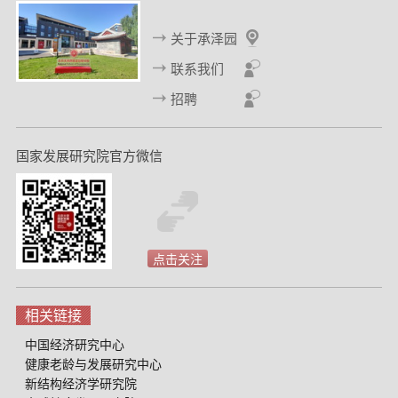
Zhang, L., Lin, S., & Fan, T. (2008). The Antecedents of Image
Transfer --An Empirical Study of Event Sponsorship [C]. In Agela
关于承泽园
Y. Lee & Dilip Soman (eds). Advances in Consumers Research,
联系我们
35.
招聘
Ma, J., Zhang, L., & Ma, X. (2007). Affect without cognition [C]. In
Gavan Fitzsimons and Vicki Morwitz (eds.) Advances in
Consumer Research, 34, 389-391.
国家发展研究院官方微信
张黎、林松、范亭亭 (2007). 影响被赞助活动和赞助品牌间形象转
移的因素－基于蒙牛酸酸乳赞助超级女声的实证研究 [J]. 管理世
界，166，84－93.
点击关注
张黎 (2007). 经销商对合作关系的承诺及其影响因素[J]. 营销科学
学报, 3(3)，13－30.
相关链接
张黎、范亭亭、王文博 (2007). 不同降价表述方式下消费者对降价
中国经济研究中心
幅度的感知和购买意愿[J]. 南开管理评论，10(3), 19-28.
健康老龄与发展研究中心
新结构经济学研究院
张黎 (2007). 差价返还与价格形象[J]. 商业研究, 363, 112-117.