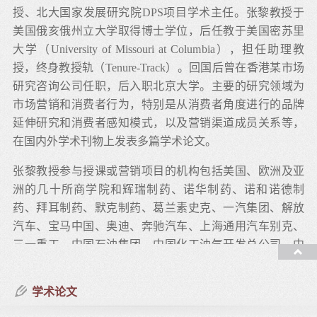
授、北大国家发展研究院DPS项目学术主任。张黎教授于
美国俄亥俄州立大学取得博士学位，后任教于美国密苏里
大学（University of Missouri at Columbia），担任助理教
授，终身教授轨（Tenure-Track）。回国后曾在香港某市场
研究咨询公司任职，后入职北京大学。主要的研究领域为
市场营销和消费者行为，特别是从消费者角度进行的品牌
延伸研究和消费者感知模式，以及营销渠道成员关系等，
在国内外学术刊物上发表多篇学术论文。
张黎教授参与授课或营销项目的机构包括美国、欧洲及亚
洲的几十所商学院和辉瑞制药、诺华制药、诺和诺德制
药、拜耳制药、默克制药、葛兰素史克、一汽集团、解放
汽车、宝马中国、奥迪、奔驰汽车、上海通用汽车别克、
三一重工、中国石油集团、中国化工油气开发总公司、中
国化工、杜邦先锋、招商证券、光大证券、工商银行、中
国银行、万科地产、太古集团、三元乳品、中粮集团、中
学术论文
国人保、平安保险、美国环球资源集团、奥美中国、西门