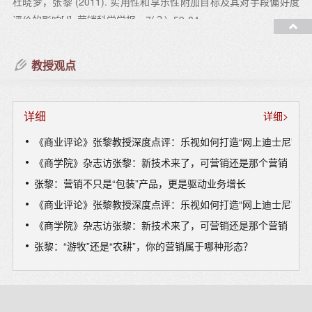
杜晓梦，张黎 (2011). 实用性和享乐性附加目标及其对手段偏好度
评价的影响[J]. 营销科学学报，7(３), 59-84.
张黎 郑毓煌 吴川(2011). 消费者的调节聚焦对品牌延伸评价的影响
教授观点
[J]. 营销科学学报，7(1), 15-34.
吴川，张黎，杜晓梦(2010). 消费者归类属性对品牌延伸评价的影
响[J]. 营销科学学报，6(4)，61-78.
详细
详细>
马京晶、张实、张黎 (2009). 消费者目标取向、决策任务和产品类
《商业评论》张黎教授深度点评：乐视如何打造“网上迪士尼”？
型偏好间的匹配性以及品牌信息的影响 [J]. 营销科学学报, 5(1), 13-
《商学院》杂志访张黎：新技术来了，可营销还是那个营销
26.
张黎：营销不只是“包装”产品，更是驱动业务增长
张黎著：怎样写好文献综述－案例及评述[M]. 北京：科学出版社，
《商业评论》张黎教授深度点评：乐视如何打造“网上迪士尼”？
2008年1月.
《商学院》杂志访张黎：新技术来了，可营销还是那个营销
张黎：“游牧”还是“农耕”，你的营销属于哪种形态？
马京晶、马欣昕、张黎（通讯作者）（作者排序按字母顺序）.
（2008）选择与放弃中对产品实用和享乐性的不同偏好－以电脑光
盘和音乐CD为例[J]. 营销科学学报，4(1), 87-107.