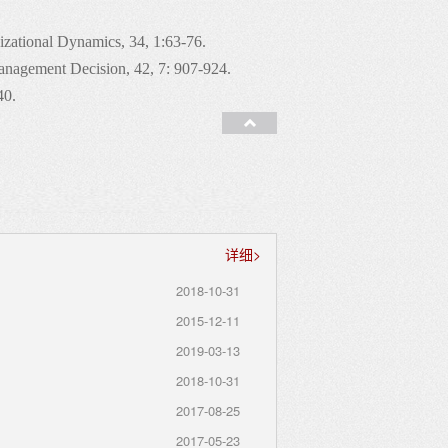
zational Dynamics, 34, 1:63-76.
anagement Decision, 42, 7: 907-924.
-40.
收
Academy of Management Review, 28, 3:
起
.
al Focus: An International Journal of
详细>
4-59.
2018-10-31
2015-12-11
2019-03-13
9-718.
2018-10-31
, 4: 348-355.
2017-08-25
2017-05-23
l Management, 5, 2: 93-113.