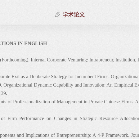
学术论文
策
多元化战略，兼并与并购，复杂组织中的管理决策，商业模式创
TIONS IN ENGLISH
展战略，跨国公司与全球战略
(Forthcoming). Internal Corporate Venturing: Intrapreneur, Institution, 
orate Exit as a Deliberate Strategy for Incumbent Firms. Organization
9. Organizational Dynamic Capability and Innovation: An Empirical Ex
139.
ts of Professionalization of Management in Private Chinese Firms. A
of Firm Performance on Changes in Strategic Resource Allocation
onents and Implications of Entrepreneurship: A 4-P Framework. Journ