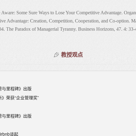
e Aware: Some Sure Ways to Lose Your Competitive Advantage. Organi
ve Advantage: Creation, Competition, Cooperation, and Co-option. M
004. The Paradox of Managerial Tyranny. Business Horizons, 47. 4: 33
l Forbearance: The Role of Intra-Firm Integration and Rewards. 
教授观点
: An Integrative Framework. Management Decision, 41, 1: 72-84.
What’s Luck Got to Do with it? Management Decision, 40, 6: 525-536
 among Multinational Corporations: Strategies and Implications. Glob
y, 13, 1:105-116.
ed View of the Firm. Advances in Competitiveness Research, 8, 1: 3
榜与里程碑》出版
nd Firm Performance. Competitiveness Review, 10, 2: 15-32.
》荣获“企业管理奖”
: Kinetic and Positional. Business Horizons, 43, 1: 53-64.
e Advantage: A SELECT Framework. Management Decision, 37, 9: 70
榜与里程碑》出版
titive Advantage: Components and Dynamics. Management Decision, 37
 for Competitive Advantage. Management Decision, 37, 3: 259-266.
rbnb谈起
 Options in Multinational Market Competition. Journal of Internationa