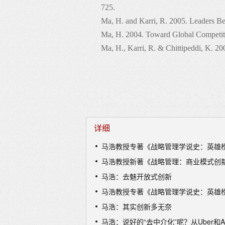
725.
Ma, H. and Karri, R. 2005. Leaders B
Ma, H. 2004. Toward Global Competiti
Ma, H., Karri, R. & Chittipeddi, K. 2
Golden B. R. and Ma, H. 2003. Mutua
479-493.
Ma, H. 2003. To Win without Fighting
Ma, H. 2002. Competitive Advantage: 
Ma, H. 2001. Multimarket Competition
详细
Business, Economics, and Social Polic
Ma, H. 2000. Toward an Advantage Bas
马浩教授专著《战略管理学说史：英雄
Ma, H. 2000. Competitive Advantage a
马浩教授新著《战略管理：商业模式创新
Ma, H. 2000. Of Competitive Advantage
马浩：去魅开放式创新
Ma, H. 1999. Anatomy of Competitiv
马浩教授专著《战略管理学说史：英雄
Ma, H. 1999. Constellation of Compe
马浩：其实创新多无奈
Ma, H. 1999. Creation and Preemption
马浩：说好的“去中介化”呢？从Uber和Ai
Ma, H. 1999. Determinants of Strategic