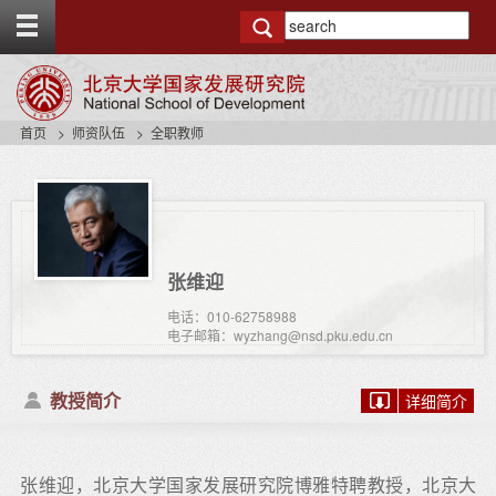
T
o
g
g
l
e
首页
师资队伍
全职教师
t
o
p
b
a
r
张维迎
电话：010-62758988
电子邮箱：wyzhang@nsd.pku.edu.cn
教授简介
详细简介
张维迎，北京大学国家发展研究院博雅特聘教授，北京大