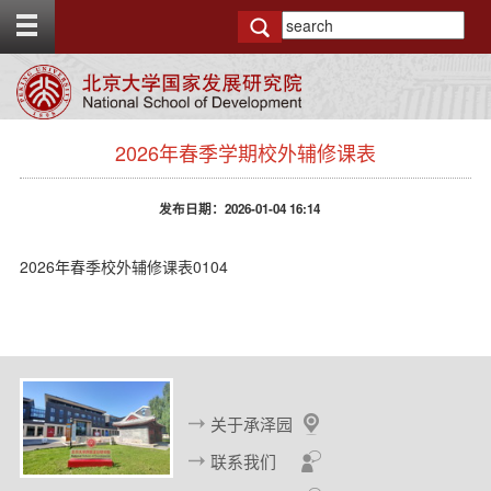
T
o
g
g
l
e
s
t
2026年春季学期校外辅修课表
i
o
d
p
e
b
发布日期：2026-01-04 16:14
n
a
a
r
v
2026年春季校外辅修课表0104
b
a
c
k
g
r
o
关于承泽园
u
n
联系我们
d