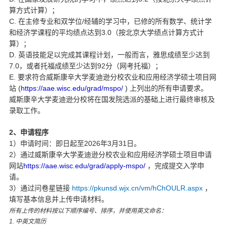
算方式计算）；
C.
/
在主修专业和双学位
经辅的学习中，已修的所有数学、统计学
3.0
和经济学课程的平均绩点达到
（按北京大学绩点计算方式计
算）；
D.
英语技能足以完成其课程计划，一般而言，雅思成绩至少达到
7.0
92
，或者托福成绩至少达到
分（网考托福）；
E.
要求符合威斯康辛大学麦迪逊分校农业和应用经济学硕士项目网
(
https://aae.wisc.edu/grad/mspo/
)
站
上列出的所有申请要求。
威斯康辛大学麦迪逊分校将在国发院选派的基础上进行最终审核及
录取工作。
2
、申请程序
1
2026
3
31
）申请时间：即日起至
年
月
日。
2
）通过威斯康辛大学麦迪逊分校农业和应用经济学硕士项目申请
https://aae.wisc.edu/grad/apply-mspo/
网站
，完成提交入学申
请。
3
https://pkunsd.wjx.cn/vm/hChOULR.aspx
）通过问卷星链接
，
填写基本信息并上传申请材料。
所有上传的材料按以下顺序编号、排序，并使用英文命名：
1.
中英文简历