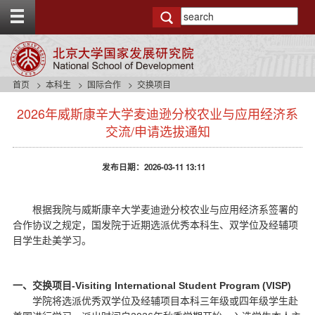
T
o
g
g
l
e
首页
本科生
国际合作
交换项目
t
s
o
2026年威斯康辛大学麦迪逊分校农业与应用经济系
i
p
d
交流/申请选拔通知
b
e
a
n
r
发布日期：2026-03-11 13:11
a
v
b
a
根据我院与威斯康辛大学麦迪逊分校农业与应用经济系签署的
c
合作协议之规定，国发院于近期选派优秀本科生、双学位及经辅项
k
目学生赴美学习。
g
r
o
-Visiting International Student Program (VISP)
一、交换项目
u
学院将选派优秀双学位及经辅项目本科三年级或四年级学生赴
n