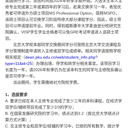
2026
美国进行学习，派出时间自
年秋季学期开始。入选学生本人主
d
修专业完成第三年或第四年的学习后，赴美交换学习一年，表现优
MS Professional Option
MSPO
秀者可申请外方硕士项目
，简称
，
该硕士项目认可交换学习阶段所修大部分课程学分，因此，硕士项
目可以申请提前毕业。同时，得到威斯康辛大学麦迪逊分校研究生
VISP
GRE
院确认，
学生学业合格者可以免
考试申请进入该硕士项
目。
北京大学校本部同学交换期间学分可按照北京大学交流课程及
学分管理制度申请转入主修或双学位成绩单。相关同学请按照学校
dean.pku.edu.cn/web/student_info.php?
相关规定（
type=11&id=25
）办理出境、停学和转学分相关事宜。该项目学习
2026
长度为一年，请
年秋季仍为在读本科生的同学与主修院系确认
是否可停学一年。
派出期间，学生需缴纳对方院校学费。
1
、选拔要求
A.
要求已经在本人主修专业完成了至少三年的本科课程，在经济学
/
2/3
双学位
辅修项目完成了至少
的学分；
B.
3.2
在国家发展研究院的学习中，绩点达到
（按北京大学绩点计
算方式计算）；
C.
/
在主修专业和双学位
经辅的学习中，已修的所有数学、统计学