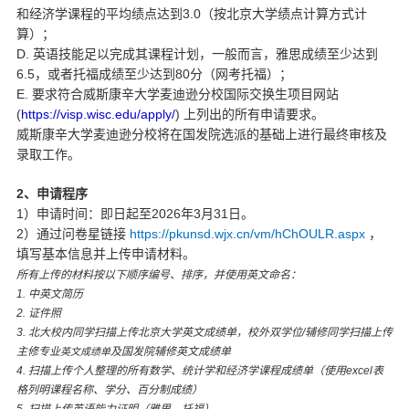
3.0
和经济学课程的平均绩点达到
（按北京大学绩点计算方式计
算）；
D.
英语技能足以完成其课程计划，一般而言，雅思成绩至少达到
6.5
80
，或者托福成绩至少达到
分（网考托福）；
E.
要求符合威斯康辛大学麦迪逊分校国际交换生项目网站
(
https://visp.wisc.edu/apply/
)
上列出的所有申请要求。
威斯康辛大学麦迪逊分校将在国发院选派的基础上进行最终审核及
录取工作。
2
、申请程序
1
2026
3
31
）申请时间：即日起至
年
月
日。
2
https://pkunsd.wjx.cn/vm/hChOULR.aspx
）通过问卷星链接
，
填写基本信息并上传申请材料。
所有上传的材料按以下顺序编号、排序，并使用英文命名：
1.
中英文简历
2.
证件照
3.
北大校内同学扫描上传北京大学英文成绩单，校外双学位
/
辅修同学扫描上传
主修专业
及国发院辅修英文成绩单
英文成绩单
4.
扫描上传个人整理的所有数学、统计学和经济学课程成绩单（使用
excel
表
格列明课程名称、学分、百分制成绩）
5.
扫描上传英语能力证明（雅思、托福）