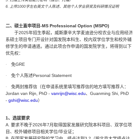
6.
上传
1000
字左右英文个人陈述、其他个人学业获奖及科研情况证明
-MS Professional Option (MSPO)
二、硕士直申项目
2025
于
年招生季起，威斯康辛大学麦迪逊分校农业与应用经济
系硕士项目专门开设针对国发院本科生、校内双学位学生和校外辅
修学生的申请通道。通过此项合作申请的国发院学生，将得到以下
优先权：
GRE
·
免
Personal Statement
·
免个人陈述
·
免两封推荐信（在申请系统里填写推荐信的地方填写推荐人：
Jordan van Rijn, PhD -
vanrijn@wisc.edu
Guanming Shi, PhD
、
-
gshi@wisc.edu
）
1
、选拔要求
A.
2026
7
要求不晚于
年
月取得国家发展研究院本科项目、双学位项
/
目、校外辅修项目相关学位
毕业证；
B.
3.2
在国家发展研究院的学习中，绩点达到
（按北京大学绩点计