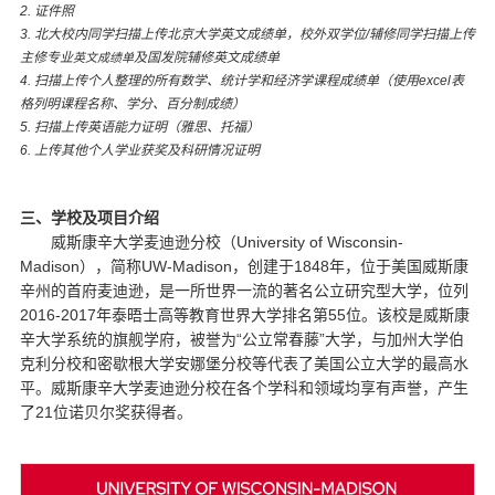
2.
证件照
3.
北大校内同学扫描上传北京大学英文成绩单，校外双学位
/
辅修同学扫描上传
主修专业
及国发院辅修英文成绩单
英文成绩单
4.
扫描上传个人整理的所有数学、统计学和经济学课程成绩单（使用
excel
表
格列明课程名称、学分、百分制成绩）
5.
扫描上传英语能力证明（雅思、托福）
6.
上传其他个人学业获奖及科研情况证明
三、学校及项目介绍
University of Wisconsin-
威斯康辛大学麦迪逊分校（
Madison
UW-Madison
1848
），简称
，创建于
年，位于美国威斯康
辛州的首府麦迪逊，是一所世界一流的著名公立研究型大学，位列
2016-2017
55
年泰晤士高等教育世界大学排名第
位。该校是威斯康
“
”
辛大学系统的旗舰学府，被誉为
公立常春藤
大学，与加州大学伯
克利分校和密歇根大学安娜堡分校等代表了美国公立大学的最高水
平。威斯康辛大学麦迪逊分校在各个学科和领域均享有声誉，产生
21
了
位诺贝尔奖获得者。