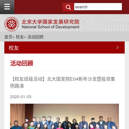
T
o
g
g
l
e
首页
»
校友
» 活动回顾
t
o
校友
p
b
a
活动回顾
r
【校友班级活动】北大国发院E04新年沙龙暨投资案
例路演
2020-01-03