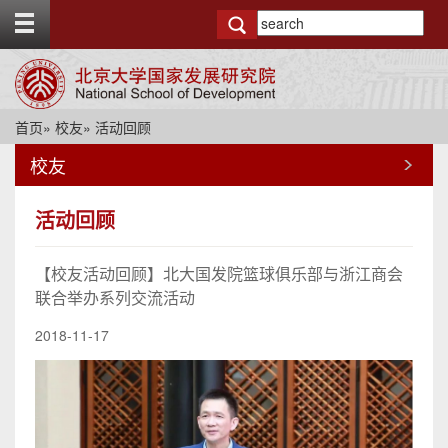
T
o
g
g
l
e
首页
»
校友
» 活动回顾
t
o
校友
p
b
a
活动回顾
r
【校友活动回顾】北大国发院篮球俱乐部与浙江商会
联合举办系列交流活动
2018-11-17