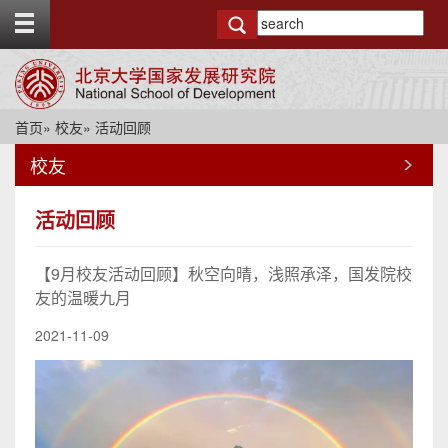
T
o
g
g
l
e
首页
»
校友
» 活动回顾
t
o
校友
p
b
a
活动回顾
r
【9月校友活动回顾】秋空向晴，浅照承泽，国发院校
友的温暖九月
2021-11-09