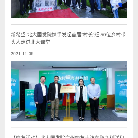
新希望-北大国发院携手发起首届“村长”班 50位乡村带
头人走进北大课堂
2021-11-09
【校友活动】北大国发院广州校友走访东鹏众科联和