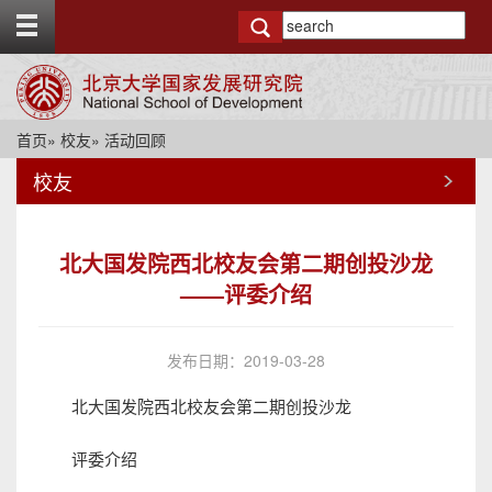
T
o
g
g
l
e
首页
»
校友
» 活动回顾
t
o
校友
p
b
a
r
北大国发院西北校友会第二期创投沙龙
——评委介绍
发布日期：2019-03-28
北大国发院西北校友会第二期创投沙龙
评委介绍