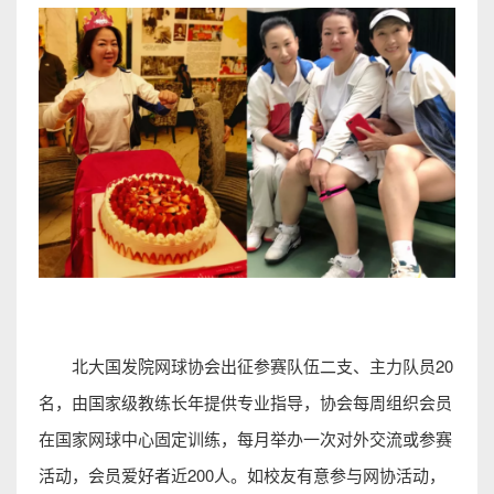
北大国发院网球协会出征参赛队伍二支、主力队员20
名，由国家级教练长年提供专业指导，协会每周组织会员
在国家网球中心固定训练，每月举办一次对外交流或参赛
活动，会员爱好者近200人。如校友有意参与网协活动，