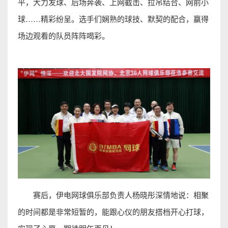
平，大力发球、后场奔袭、上网截击、拉吊结合、网前小
球……精彩纷呈。选手们娴熟的球技、默契的配合，赢得
场边观看的队员阵阵喝彩。
赛后，伊电网球俱乐部负责人杨晓彤深情地说：相聚
的时间都是非常短暂的，能跟心仪的朋友搭档开心打球，