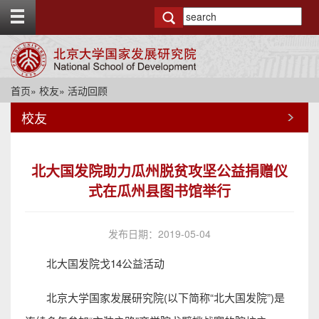
T
o
g
g
l
e
首页
»
校友
» 活动回顾
t
o
校友
p
b
a
r
北大国发院助力瓜州脱贫攻坚公益捐赠仪
式在瓜州县图书馆举行
发布日期：2019-05-04
北大国发院戈14公益活动
北京大学国家发展研究院(以下简称“北大国发院”)是