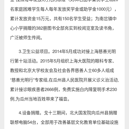
名家庭困难学生每人每年发放奖学金或助学金1000元），
累计发放资金15万元，共有150名学生受益；为南岔镇中
心小学捐赠的382册图书全部充实到校阅览室及读书角，
广泛被师生传阅。
3.卫生公益项目。2014年5月成功对接上海慈善光明
行第十站活动。2015年5月组织上海大医院的眼科专家、
教授和北京大学校友会及社会各界慈善人士60多人组成
“慈善光明行”专家组,在瓜州县人民医院开展义诊义治活动,
累计接诊眼疾患者2666例，免费实施白内障复明手术230
例,为瓜州当地百姓带来了福音。
4.设备捐赠。戈十三期间，北大国发院向瓜州县捐赠
联想电脑54台，全部用于改善基层文化教育单位基础设施