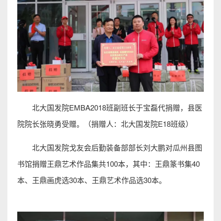
北大国发院EMBA2018班副班长于宝磊代捐赠，县医
院院长张晓勇受赠。（捐赠人：北大国发院E18班级）
北大国发院戈友会后勤装备部部长刘大鹏对瓜州县图
书馆捐赠王鼎艺术作品集共100本，其中：王鼎篆书集40
本、王鼎画虎选30本、王鼎艺术作品选30本。