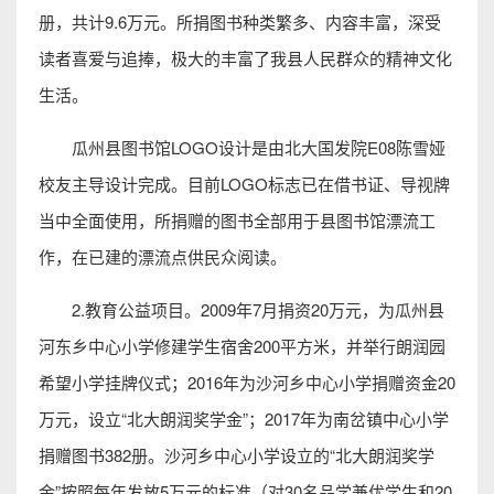
册，共计9.6万元。所捐图书种类繁多、内容丰富，深受
读者喜爱与追捧，极大的丰富了我县人民群众的精神文化
生活。
瓜州县图书馆LOGO设计是由北大国发院E08陈雪娅
校友主导设计完成。目前LOGO标志已在借书证、导视牌
当中全面使用，所捐赠的图书全部用于县图书馆漂流工
作，在已建的漂流点供民众阅读。
2.教育公益项目。2009年7月捐资20万元，为瓜州县
河东乡中心小学修建学生宿舍200平方米，并举行朗润园
希望小学挂牌仪式；2016年为沙河乡中心小学捐赠资金20
万元，设立“北大朗润奖学金”；2017年为南岔镇中心小学
捐赠图书382册。沙河乡中心小学设立的“北大朗润奖学
金”按照每年发放5万元的标准（对30名品学兼优学生和20