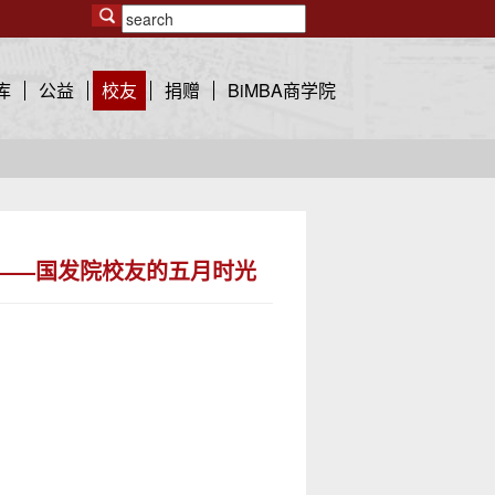
库
公益
校友
捐赠
BiMBA商学院
——国发院校友的五月时光