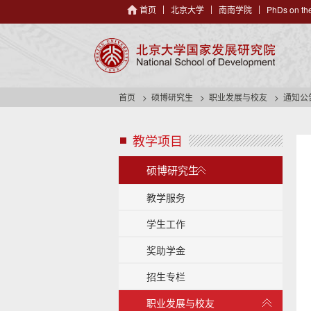
首页
北京大学
南南学院
PhDs on the
首页
硕博研究生
职业发展与校友
通知公
教学项目
s
i
展
d
硕博研究生
开
e
/
n
教学服务
a
收
学生工作
v
起
h
奖助学金
e
a
招生专栏
d
e
展
职业发展与校友
r
开