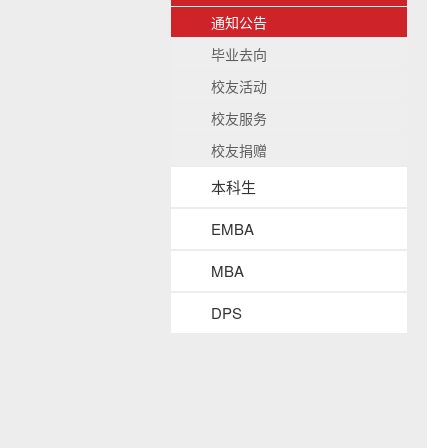
b
/
通知公告
a
收
毕业去向
c
起
k
校友活动
g
r
校友服务
o
校友捐赠
u
n
本科生
d
EMBA
MBA
DPS
s
i
d
e
n