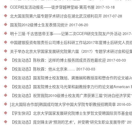
CCER校友活动报名——徒步穿越神堂峪-篱苑书屋
2017-10-18
北大国发院第六届专题学术研讨会在湖北武汉顺利召开
2017-07-28
国发院2012级博士生发表情况统计
2017-06-20
明十三陵·千古悠悠帝王事——记第二次CCER研究生院友户外活动
2017-
中国建银投资有限责任公司博士后科研工作站2017年度博士后研究人员
关于举办北京大学国家发展研究院第六届（2017）专题学术研讨会和征
【校友动态】陈秋霖：这样的博士服务团成员百姓最欢迎
2017-03-03
【校友动态】陈秋霖：他从北京来……
2017-03-03
【校友动态】国发院博士校友魏旭、龚雅娴和教授巫和懋合作的论文被Journal 
【校友动态】国发院博士校友马光荣和副教授李力行的论文被American Econo
【校友动态】祝贺我院2010级博士校友周广肃获第三届“刘诗白经济学奖”
[北大国际合作部]韩国成均馆大学中国大学院专职教授招聘简章
2016-03
【学生快讯】北京大学国家发展研究院博士生罗哲文受聘国际货币基金
【校友动态】庞剑锋主讲“预测的艺术”，并受聘“研究生职业发展导师”
20