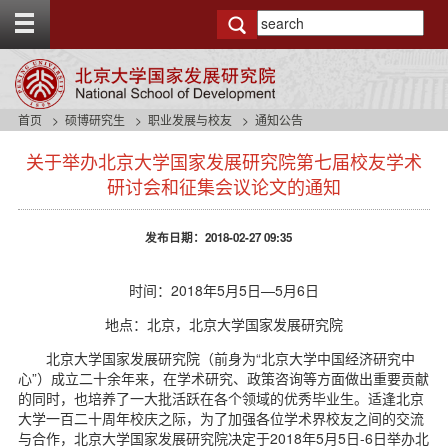
T
o
g
g
l
e
首页
硕博研究生
职业发展与校友
通知公告
t
s
o
关于举办北京大学国家发展研究院第七届校友学术
i
p
d
研讨会和征集会议论文的通知
b
e
a
n
r
发布日期：2018-02-27 09:35
a
v
b
时间：2018年5月5日—5月6日
a
c
地点：北京，北京大学国家发展研究院
k
北京大学国家发展研究院（前身为“北京大学中国经济研究中
g
心”）成立二十余年来，在学术研究、政策咨询等方面做出重要贡献
r
的同时，也培养了一大批活跃在各个领域的优秀毕业生。适逢北京
o
大学一百二十周年校庆之际，为了加强各位学术界校友之间的交流
u
与合作，北京大学国家发展研究院决定于2018年5月5日-6日举办北
n