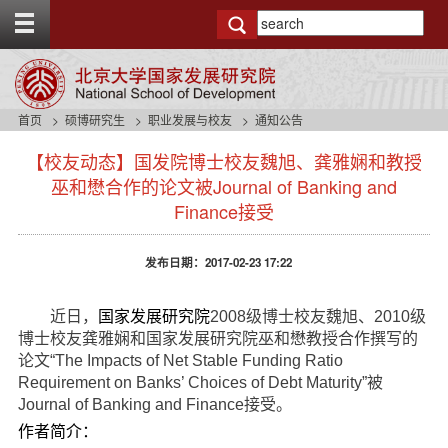
T
o
g
g
l
e
首页
硕博研究生
职业发展与校友
通知公告
t
s
o
【校友动态】国发院博士校友魏旭、龚雅娴和教授
i
p
d
巫和懋合作的论文被Journal of Banking and
b
e
Finance接受
a
n
r
a
v
发布日期：2017-02-23 17:22
b
a
近日，
国家发展研究院
2008级博士校友魏旭、2010级
c
博士校友龚雅娴和国家发展研究院巫和懋教授合作撰写的
k
g
论文“The Impacts of Net Stable Funding Ratio
r
Requirement on Banks’ Choices of Debt Maturity”被
o
Journal of Banking and Finance接受。
u
作者简介：
n