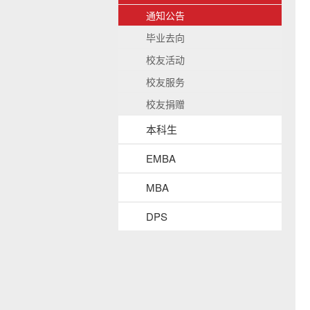
b
/
通知公告
a
收
毕业去向
c
起
k
校友活动
g
r
校友服务
o
校友捐赠
u
n
本科生
d
EMBA
MBA
DPS
s
i
d
e
n