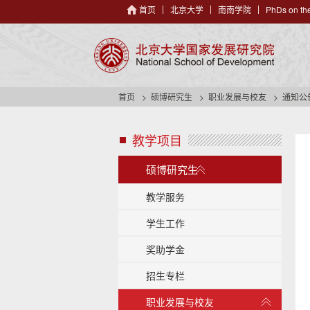
首页
北京大学
南南学院
PhDs on the
首页
硕博研究生
职业发展与校友
通知公
教学项目
s
i
展
d
硕博研究生
开
e
/
n
教学服务
a
收
学生工作
v
起
h
奖助学金
e
a
招生专栏
d
e
展
职业发展与校友
r
开