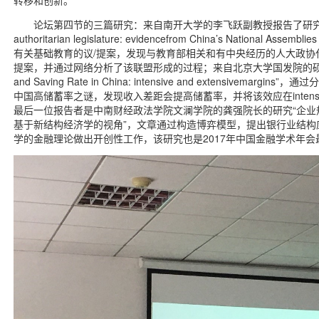
论坛第四节的三篇研究：来自南开大学的李飞跃副教授报告了研究“Policy coal
authoritarian legislature: evidencefrom China’s National As
有关基础教育的议/提案，发现与教育部相关和有中央经历的人大政协代
提案，并通过网络分析了该联盟形成的过程；来自北京大学国发院的硕士生王
and Saving Rate in China: intensive and extensivem
中国高储蓄率之谜，发现收入差距会提高储蓄率，并将该效应在intensiv
最后一位报告者是中南财经政法学院文澜学院的龚强院长的研究“企业
基于新结构经济学的视角”，文章通过构造博弈模型，提出银行业结构
学的金融理论做出开创性工作，该研究也是2017年中国金融学术年