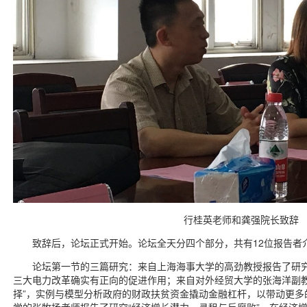
行桂英老师和龚强院长致辞
致辞后，论坛正式开始。论坛全天分四个部分，共有12位报告者
论坛第一节的三篇研究：来自上海海事大学的高劲教授报告了研究
三大电力改革确实有正向的促进作用；来自对外经贸大学的张海洋副教
择”，实例与模型分析政府的财政扶贫资金撬动金融杠杆，以带动更多