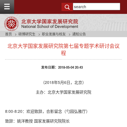
T
o
g
g
l
e
首页
硕博研究生
职业发展与校友
通知公告
t
s
o
北京大学国家发展研究院第七届专题学术研讨会议
i
p
d
程
b
e
a
n
r
发布日期：2018-05-04 20:43
a
v
b
（2018年5月6日，北京）
a
c
主办：北京大学国家发展研究院
k
g
r
8:00-8:20：欢迎致辞，合影留念（勺园弘雅厅）
o
u
致辞：姚洋教授 国家发展研究院院长
n