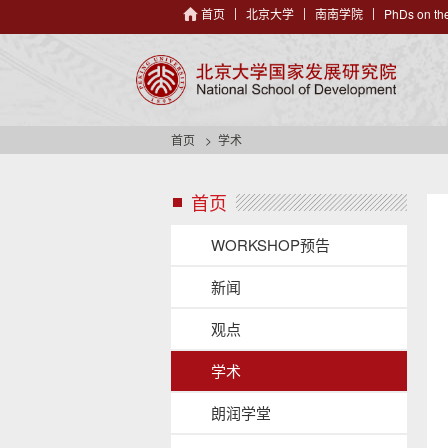
首页
北京大学
南南学院
PhDs on the
首页
学术
首页
s
i
d
WORKSHOP预告
e
n
新闻
a
v
观点
h
e
学术
a
d
朗润学堂
e
r