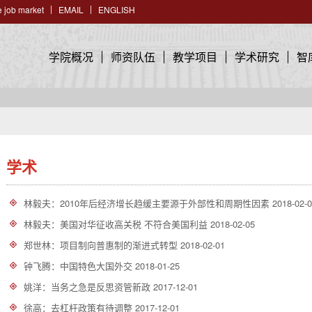
 job market
EMAIL
ENGLISH
学院概况
师资队伍
教学项目
学术研究
智
学术
林毅夫：2010年后经济增长趋缓主要源于外部性和周期性因素
2018-02-
林毅夫：美国对华征收高关税 不符合美国利益
2018-02-05
郑世林：项目制向普惠制的渐进式转型
2018-02-01
钟飞腾：中国特色大国外交
2018-01-25
姚洋：当务之急是反思资管新政
2017-12-01
徐高：去杠杆政策有待调整
2017-12-01