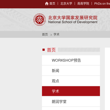
首页
北京大学
南南学院
PhDs on the
首页
学术
首页
s
i
d
WORKSHOP预告
e
n
新闻
a
v
观点
h
e
学术
a
d
朗润学堂
e
r