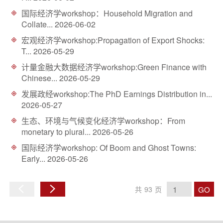
国际经济学workshop：Household Migration and
Collate...
2026-06-02
宏观经济学workshop:Propagation of Export Shocks:
T...
2026-05-29
计量金融大数据经济学workshop:Green Finance with
Chinese...
2026-05-29
发展政经workshop:The PhD Earnings Distribution in...
2026-05-27
生态、环境与气候变化经济学workshop：From
monetary to plural...
2026-05-26
国际经济学workshop: Of Boom and Ghost Towns:
Early...
2026-05-26
GO
共
93
页
上
下
一
一
页
页