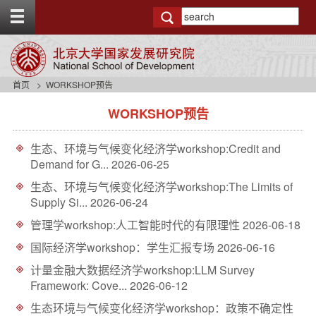
T
o
g
g
l
e
首页
WORKSHOP预告
t
s
o
WORKSHOP预告
i
p
d
b
e
a
生态、环境与气候变化经济学workshop:Credit and
n
r
Demand for G...
2026-06-25
a
v
生态、环境与气候变化经济学workshop:The Limits of
b
Supply Si...
2026-06-24
a
管理学workshop:人工智能时代的有限理性
2026-06-18
c
k
国际经济学workshop：学生汇报专场
2026-06-16
g
r
计量金融大数据经济学workshop:LLM Survey
o
Framework: Cove...
2026-06-12
u
生态环境与气候变化经济学workshop：政策不确定性
n