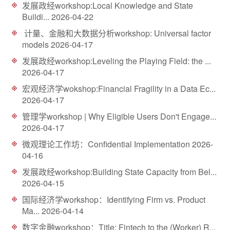
发展政经workshop:Local Knowledge and State
d
Buildi...
2026-04-22
计量、金融和大数据分析workshop: Universal factor
models
2026-04-17
发展政经workshop:Leveling the Playing Field: the ...
2026-04-17
宏观经济学wokshop:Financial Fragility in a Data Ec...
2026-04-17
管理学workshop | Why Eligible Users Don't Engage...
2026-04-17
微观理论工作坊：Confidential Implementation
2026-
04-16
发展政经workshop:Building State Capacity from Bel...
2026-04-15
国际经济学workshop：Identifying Firm vs. Product
Ma...
2026-04-14
数字金融workshop：Title: Fintech to the (Worker) R...