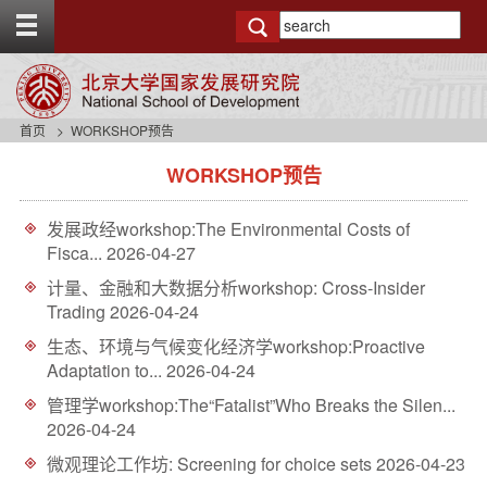
T
o
g
g
l
e
首页
WORKSHOP预告
t
s
o
WORKSHOP预告
i
p
d
b
e
a
发展政经workshop:The Environmental Costs of
n
r
Fisca...
2026-04-27
a
v
计量、金融和大数据分析workshop: Cross-Insider
b
Trading
2026-04-24
a
生态、环境与气候变化经济学workshop:Proactive
c
Adaptation to...
2026-04-24
k
g
管理学workshop:The“Fatalist”Who Breaks the Silen...
r
2026-04-24
o
u
微观理论工作坊: Screening for choice sets
2026-04-23
n