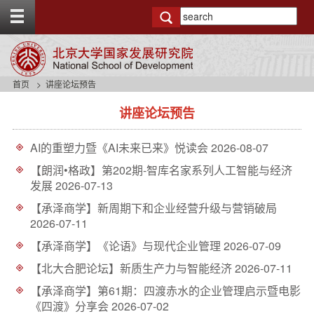
T
o
g
g
l
e
首页
讲座论坛预告
t
s
o
讲座论坛预告
i
p
d
b
e
a
AI的重塑力暨《AI未来已来》悦读会
2026-08-07
n
r
a
【朗润•格政】第202期-智库名家系列人工智能与经济
v
发展
2026-07-13
b
【承泽商学】新周期下和企业经营升级与营销破局
a
2026-07-11
c
k
【承泽商学】《论语》与现代企业管理
2026-07-09
g
r
【北大合肥论坛】新质生产力与智能经济
2026-07-11
o
【承泽商学】第61期：四渡赤水的企业管理启示暨电影
u
《四渡》分享会
2026-07-02
n