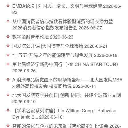
d
EMBA论坛 | 刘国恩：增长、文明与星球健康
2026-06-
23
从中国消费者信心指数看体验型消费的增长潜力暨
2026消费者信心指数发布报告会
2026-06-27
数字金融青年论坛
2026-06-23
国发院公开课 |大国博弈与全球市场
2026-06-21
“十五五”开局之年的能源转型与绿色发展
2026-06-18
第七届经济学新秀中国行（7th CHINA STAR TOUR）
2026-06-26
AI浪潮与品牌觉醒下的职场新坐标——北大国发院MBA
x 海外高校校友会 校友职场说
2026-06-11
北大国发院商学共创日| 创新·协同：共建全球商业文明
2026-06-10
【学术名家系列讲座】Lin William Cong：Pathwise
Dynamic E...
2026-06-10
智能的演化与企业的未来暨《智能简史》悦读会
2026-