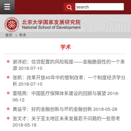
T
o
g
g
l
e
首页
学术
t
s
o
学术
i
p
d
b
e
a
谢沛初：信贷配置的风险程度——金融脆弱性的一个来
n
r
源
2018-07-10
a
v
张帆：改革开放40年中的管制改革：一个制度经济学分
b
析
2018-07-10
a
雷晓燕：中国医疗保障体系建设的回顾与展望
2018-
c
06-12
k
g
黄益平：好的金融创新与坏的金融创新
2018-05-28
r
o
张文才：关于亚太地区未来发展若干问题的一些思考
u
2018-05-18
n