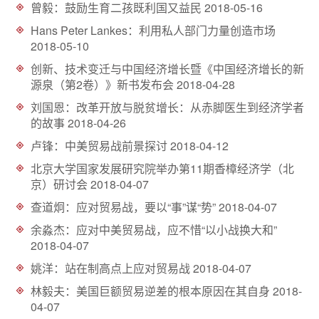
曾毅：鼓励生育二孩既利国又益民
2018-05-16
d
Hans Peter Lankes：利用私人部门力量创造市场
2018-05-10
创新、技术变迁与中国经济增长暨《中国经济增长的新
源泉（第2卷）》新书发布会
2018-04-28
刘国恩：改革开放与脱贫增长：从赤脚医生到经济学者
的故事
2018-04-26
卢锋：中美贸易战前景探讨
2018-04-12
北京大学国家发展研究院举办第11期香樟经济学（北
京）研讨会
2018-04-07
查道炯：应对贸易战，要以“事”谋“势”
2018-04-07
余淼杰：应对中美贸易战，应不惜“以小战换大和”
2018-04-07
姚洋：站在制高点上应对贸易战
2018-04-07
林毅夫：美国巨额贸易逆差的根本原因在其自身
2018-
04-07