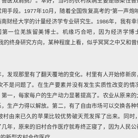
、兽医双肩挑）。幸好，当时的农村疾病主要是感染性普
用手段。1977年10月，随着全国恢复高考的“第一声炮
南财经大学的计量经济学专业研究生。1986年，我有
第一位羌族留美博士。机缘巧合吧，因为经济学博士的学
成为了我的终身研究方向，某种程度上看，似乎冥冥之中又和
年，发现那里有了翻天覆地的变化。村里有人开始修新房
次不是问题了。在生产要素并没有发生实质性改变的情
。第一，每家每户的生产动力显著提高了。农业从原来的
系，生产力得以解放。第二，有了自由市场可以交换各种
坡村由来已久的苹果比较优势破天荒发挥了出来。同时
了几年，原来的旧村合作医疗就寿终正寝了，因为人民公
筹的新型农村合作医疗。