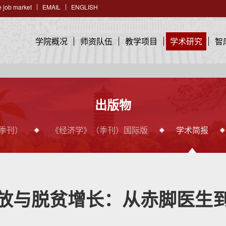
 job market
EMAIL
ENGLISH
学院概况
师资队伍
教学项目
学术研究
智
出版物
季刊）
《经济学》（季刊）国际版
学术简报
放与脱贫增长：从赤脚医生