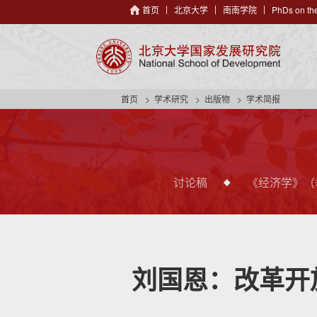
首页
北京大学
南南学院
PhDs on the
首页
学术研究
出版物
学术简报
讨论稿
《经济学》（
刘国恩：改革开