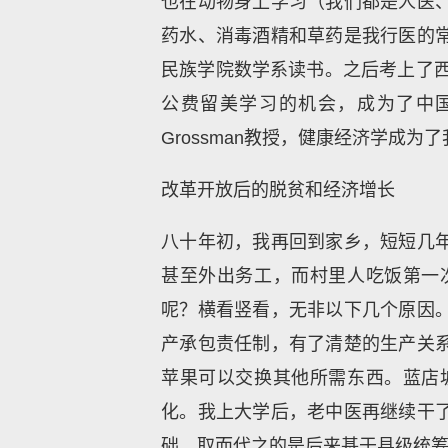
也在动物身上学习（我们都是人医
药水、消毒酒精和草药是我行医的常
民族学院数学系读书。之后考上了西
公费留美学习的机会，成为了中国
Grossman教授，健康经济学
改革开放后的脱贫和经济增长
八十年初，我再回到家乡，短短几
甚至外出务工，而村里人吃饭第一
呢？横看竖看，无非以下几个原因
产承包责任制，有了清楚的生产关
苹果可以交换其他所需东西。蓝店
化。我上大学后，老中医再继续干
础，取而代之的是后来基于县级统