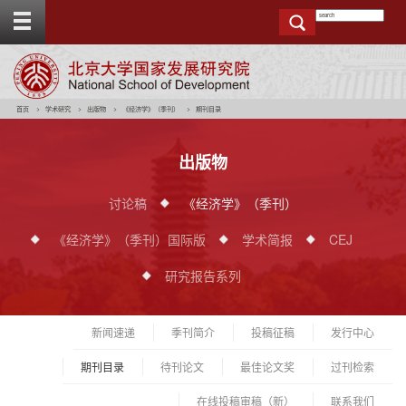
T
o
g
g
e
t
o
p
b
a
r
首页
学术研究
出版物
《经济学》（季刊）
期刊目录
出版物
讨论稿
《经济学》（季刊）
《经济学》（季刊）国际版
学术简报
CEJ
研究报告系列
新闻速递
季刊简介
投稿征稿
发行中心
期刊目录
待刊论文
最佳论文奖
过刊检索
在线投稿审稿（新）
联系我们