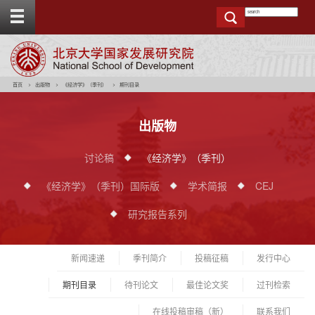
T
o
g
g
e
t
o
p
b
a
r
首页
出版物
《经济学》（季刊）
期刊目录
出版物
讨论稿
《经济学》（季刊）
《经济学》（季刊）国际版
学术简报
CEJ
研究报告系列
新闻速递
季刊简介
投稿征稿
发行中心
期刊目录
待刊论文
最佳论文奖
过刊检索
在线投稿审稿（新）
联系我们