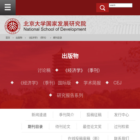
T
o
g
g
e
t
o
p
b
a
r
首页
出版物
《经济学》（季刊）
期刊目录
出版物
讨论稿
《经济学》（季刊）
《经济学》（季刊）国际版
学术简报
CEJ
研究报告系列
新闻速递
季刊简介
投稿征稿
发行中心
期刊目录
待刊论文
最佳论文奖
过刊检索
在线投稿审稿（新）
联系我们