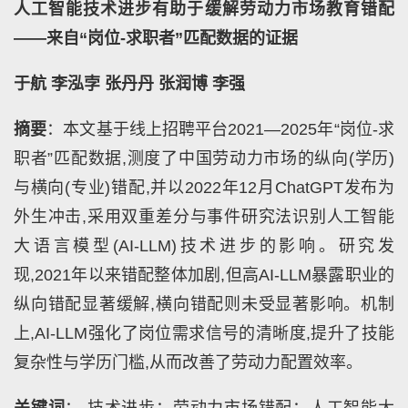
人工智能技术进步有助于缓解劳动力市场教育错配
——来自“岗位-求职者”匹配数据的证据
于航 李泓孛 张丹丹 张润博 李强
摘要
：本文基于线上招聘平台2021—2025年“岗位-求
职者”匹配数据,测度了中国劳动力市场的纵向(学历)
与横向(专业)错配,并以2022年12月ChatGPT发布为
外生冲击,采用双重差分与事件研究法识别人工智能
大语言模型(AI-LLM)技术进步的影响。研究发
现,2021年以来错配整体加剧,但高AI-LLM暴露职业的
纵向错配显著缓解,横向错配则未受显著影响。机制
上,AI-LLM强化了岗位需求信号的清晰度,提升了技能
复杂性与学历门槛,从而改善了劳动力配置效率。
关键词
： 技术进步；劳动力市场错配；人工智能大