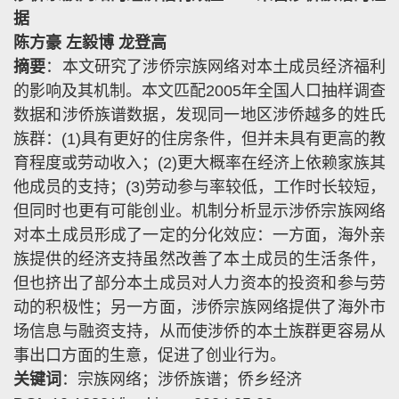
据
陈方豪 左毅博 龙登高
摘要
：本文研究了涉侨宗族网络对本土成员经济福利
的影响及其机制。本文匹配
2005
年全国人口抽样调查
数据和涉侨族谱数据，发现同一地区涉侨越多的姓氏
族群：
(1)
具有更好的住房条件，但并未具有更高的教
育程度或劳动收入；
(2)
更大概率在经济上依赖家族其
他成员的支持；
(3)
劳动参与率较低，工作时长较短，
但同时也更有可能创业。机制分析显示涉侨宗族网络
对本土成员形成了一定的分化效应：一方面，海外亲
族提供的经济支持虽然改善了本土成员的生活条件，
但也挤出了部分本土成员对人力资本的投资和参与劳
动的积极性；另一方面，涉侨宗族网络提供了海外市
场信息与融资支持，从而使涉侨的本土族群更容易从
事出口方面的生意，促进了创业行为。
关键词
：宗族网络；涉侨族谱；侨乡经济