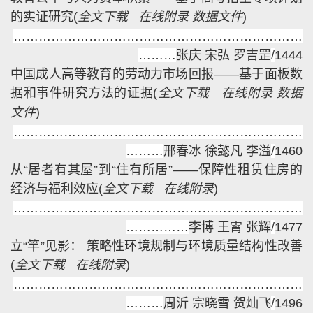
的实证研究
(
全文下载
在线附录
数据文件
)
……………………………………………………………
………
张庆 宋弘 罗吉罡
/
1444
中国成人高等教育的劳动力市场回报——基于面板数
据和事件研究方法的证据
(
全文下载
在线附录
数据
文件
)
……………………………………………………………
………
邢春冰 徐懿凡 李溢
/
1460
从“居者有其屋”到“住有所居”——保障性租赁住房的
经济与福利效应
(
全文下载
在线附录
)
……………………………………………………………
…
…………
李博 王霄 张辉
/
1477
立“竿”见影： 策略性环境规制与环境质量结构性改善
(
全文下载
在线附录
)
……………………………………………………………
………
周沂 宗晓雪 贺灿飞
/
1496