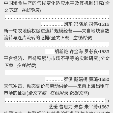
中国粮食生产的气候变化适应水平及其机制研究
(
全
文下载
在线附录
)
……………………………………………………………
…
…………
刘东 冯晓龙 司伟
/
1516
新一轮农地确权促进连片规模经营——来自地块离散
流转与连片流转的证据
(
全文下载
在线附录
)
……………………………………………………………
……
胡新艳 许金海 罗必良
/
1533
平台经济、声誉积累与市场不平等的实验研究
(
全文
下载
在线附录
)
……………………………………………………………
…………
罗俊 戴瑞楠 黄璐
/
1550
天气冲击、动态调价与劳动供给——来自上海出租车
市场的证据
(
全文下载
在线附录
数据文件
)
…………………………………………………………
马
艺瑗 曹思力 朱喜 朱平芳
/
1567