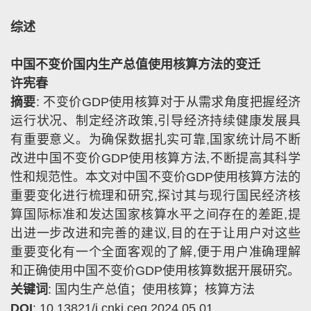
综述
中国不变价国内生产总值使用核算方法的变迁
许宪春
摘要
:
不变价
GDP
使用核算对于从需求角度把握经济
运行状况、制定经济政策
,
引导经济持续健康发展具
有重要意义。为确保数据扎实可靠
,
国家统计局不断
改进中国不变价
GDP
使用核算方法
,
不断提高其科学
性和规范性。本文对中国不变价
GDP
使用核算方法的
重要变化进行梳理和研究
,
探讨其与现行国民经济核
算国际标准和发达国家核算水平之间存在的差距
,
提
出进一步改进和完善的建议
,
目的在于让用户对这些
重要变化有一个全面客观的了解
,
便于用户准确理解
和正确使用中国不变价
GDP
使用核算数据开展研究。
关键词
:
国内生产总值；使用核算；核算方法
DOI
: 10.13821/j.cnki.ceq.2024.05.01