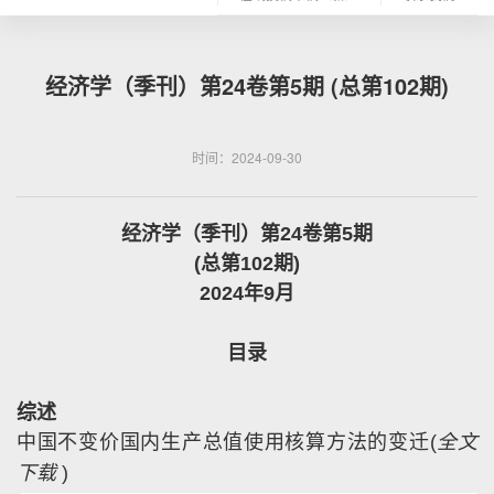
经济学（季刊）第24卷第5期 (总第102期)
时间：2024-09-30
经济学（季刊）第
24
卷第
5
期
(
总第
102
期
)
2024
年
9
月
目录
综述
中国不变价国内生产总值使用核算方法的变迁
(
全文
下载
)