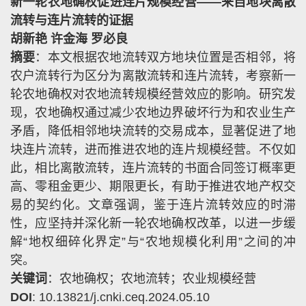
新一轮农地确权促进连片规模经营——来自地块离散
流转与连片流转的证据
胡新艳 许金海 罗必良
摘要
：本文根据农地流转双方地块位置是否相邻，将
农户流转行为区分为离散流转和连片流转，考察新一
轮农地确权对农地流转规模经营效应的影响。研究发
现，农地确权通过减少农地边界破坏行为和农业生产
矛盾，降低相邻地块流转的交易成本，显著促进了地
块连片流转，进而推进农地的连片规模经营。不仅如
此，相比离散流转，连片流转的书面合同签订概率更
高、零租金更少、期限更长，有助于推进农地产权交
易的契约化。文章强调，鉴于连片流转效应的时滞
性，应坚持并深化新一轮农地确权改革，以进一步缓
解“地权细碎化界定”与“农地规模化利用”之间的冲
突。
关键词
：农地确权；农地流转；农业规模经营
DOI
: 10.13821/j.cnki.ceq.2024.05.10