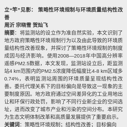
立“竿”见影： 策略性环境规制与环境质量结构性改
善
周沂 宗晓雪 贺灿飞
摘要
：将监测站的设立作为准自然实验，本文识别了
地方政府策略性环境规制行为以及由此导致的环境质
量结构性改善现象，并探讨了策略性环境规制的制度
成因与经济影响。使用
2008—2018
年中国高分辨率
遥感
PM2.5
数据，本文发现，监测站设立后，距监测
站
4 km
范围内的
PM2.5
浓度降低幅度比
4-8 km
区域多
0.74%
，表明监测站周围的环境质量呈现结构性改
善。委托代理关系下的目标偏向是导致这一现象的主
要制度原因。地方政府通过空间差异化的工业用地出
让和环保行政处罚，影响了不同行业新企业的空间选
址，进而改变了城市产业和污染的空间分布。本研究
为生态文明体制改革和高质量发展提供了重要启示。
关键词
：策略性环境规制；结构性改善；目标偏向