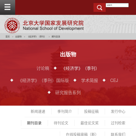
T
o
g
g
e
t
o
p
b
a
r
首页
出版物
《经济学》（季刊）
期刊目录
出版物
讨论稿
《经济学》（季刊）
《经济学》（季刊）国际版
学术简报
CEJ
研究报告系列
新闻速递
季刊简介
投稿征稿
发行中心
期刊目录
待刊论文
最佳论文奖
过刊检索
在线投稿审稿（新）
联系我们