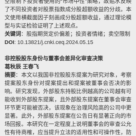
空限制下投资者使用的
“
市场中性
”
策略，故贴水反映
了不同投资者对股票指数成分股超额收益的分歧。本
文使用横截面因子刻画成分股超额收益，通过理论模
型与实证检验证明了上述观点。
关键词
：股指期货定价偏差；投资者情绪；卖空限制
DOI
: 10.13821/j.cnki.ceq.2024.05.15
非控股股东身份与董事会差异化审查决策
葛秋辰 王春飞
摘要
：本文以我国非控股股东提案为研究对象，考察
提案股东身份对提案提出和提案被董事会否决的影
响。研究发现，外部股东持股比例越高的公司越有可
能收到外部股东提案，且外部股东提案在董事会审查
环节更可能被否决，该现象在治理风险高的公司中更
显著。此外，外部股东提案在公告日有显著正向的市
场回报。本研究在一定程度上说明董事会的审查公允
性有待商榷，应当提升立法的适用性和可操作性，防