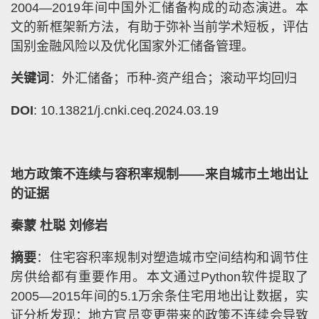
2004—2019年间中国外汇储备构成的动态演进。本
文的新框架新方法，有助于弥补当前学术短板，评估
国别金融风险以及优化国家外汇储备管理。
关键词
：外汇储备；币种-资产组合；滚动平均回归
DOI
: 10.13821/j.cnki.ceq.2024.03.19
地方政策不连续与容积率规制——来自城市土地出让
的证据
秦蒙 杜聪 刘修岩
摘要
：住宅容积率规制对塑造城市空间结构和调节住
房供给都有重要作用。本文通过Python软件提取了
2005—2015年间的5.1万余条住宅用地出让数据，实
证分析发现：地方官员变更带来的政策不连续会导致