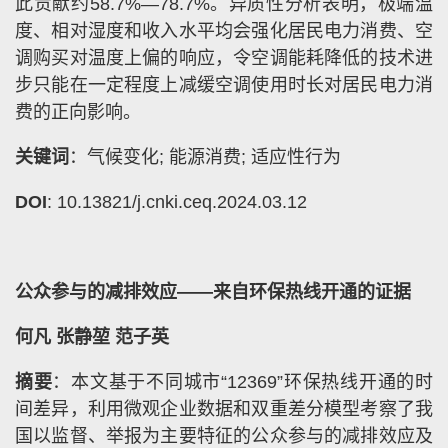
此贡献约58.7%—78.7%。异质性分析表明，极端温
度、相对湿度和收入水平均会强化居民电力消费、空
调购买对温度上偏的响应，令空调能耗降低的技术进
步只能在一定程度上减缓空调使用时长对居民电力消
费的正向影响。
关键词
：气候变化; 能源消费; 适应性行为
DOI
: 10.13821/j.cnki.ceq.2024.03.12
公众参与的减排效应——来自环保热线开通的证据
何凡 张静堃 范子英
摘要
：本文基于不同城市“12369”环保热线开通的时
间差异，利用微观企业数据和双重差分模型考察了我
国以监督、举报为主要特征的公众参与的减排效应及