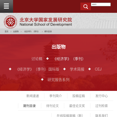
T
o
g
g
e
t
o
p
b
a
r
首页
出版物
《经济学》（季刊）
期刊目录
出版物
讨论稿
《经济学》（季刊）
《经济学》（季刊）国际版
学术简报
CEJ
研究报告系列
新闻速递
季刊简介
投稿征稿
发行中心
期刊目录
待刊论文
最佳论文奖
过刊检索
在线投稿审稿（新）
联系我们