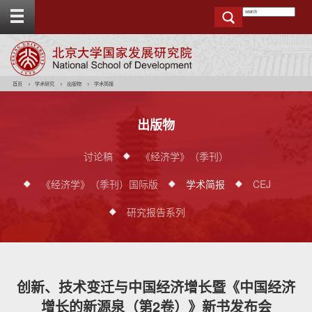
T
o
g
g
e
t
o
p
b
a
r
首页
学术研究
出版物
学术简报
出版物
讨论稿
《经济学》（季刊）
《经济学》（季刊）国际版
学术简报
CEJ
研究报告系列
创新、技术变迁与中国经济增长暨《中国经济
增长的新源泉（第2卷）》新书发布会